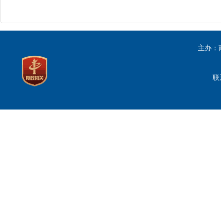
主办：
联