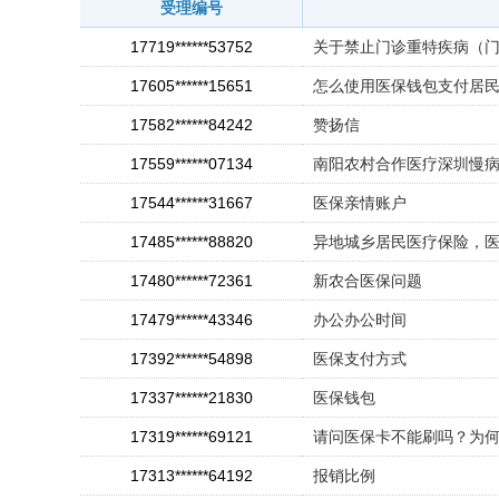
受理编号
17719******53752
关于禁止门诊重特疾病（门
17605******15651
怎么使用医保钱包支付居
17582******84242
赞扬信
17559******07134
南阳农村合作医疗深圳慢
17544******31667
医保亲情账户
17485******88820
异地城乡居民医疗保险，医
17480******72361
新农合医保问题
17479******43346
办公办公时间
17392******54898
医保支付方式
17337******21830
医保钱包
17319******69121
请问医保卡不能刷吗？为
17313******64192
报销比例