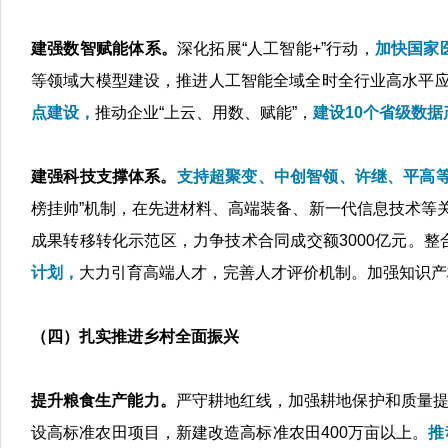
建强数智赋能体系。
深化拓展“人工智能+”行动，
加快国家
等领域大模型建设，推进人工智能全域全时全行业高水平应用
点建设，
推动企业“上云、用数、赋能”，
建设10个省级数据
建强科技支撑体系。
支持超聚变、中创智领、许继、平高
榜挂帅”机制，在先进材料、高端装备、新一代信息技术等关
成果转移转化示范区，力争技术合同成交额3000亿元。整
计划，
大力引育高端人才，完善人才评价机制。加强知识产
（四）扎实推进乡村全面振兴
提升粮食生产能力。
严守耕地红线，加强耕地保护和质量
设高标准农田项目，新建改造高标准农田400万亩以上。
推