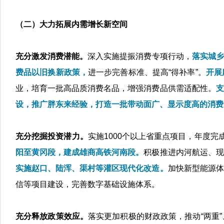
（二）大力拓展内需增长新空间
充分激发消费潜能。
深入实
施提振消费专项行动，
落实城乡
费品以旧换新政策，
进一步完善标准、提高“得补率”。
开展
业，培育一批高品质消费名品，增强消费品供需适配性。
支
设，推广胖东来经验，打造一批带动面广、显示度高的消费
充分挖掘投资潜力。
实
施1000个以上省重点项目，年度完
阳至黄冈段，建成雄商高铁河南段。
积极推进内河航运、现
实施赵口、陆浑、渠村等灌区现代化改造。
加快新型能源体
信等项目建设，完善数字基础设施体系。
充分释放政策效应。
落实更加积极的财政政策，推动“两重