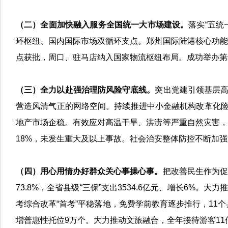
（二）全面加快融入服务全国统一大市场建设。
落实“五统
环枢纽、国内国际市场双循环支点。郑州国际陆港核心功能
点获批，周口、驻马店纳入国家物流枢纽布局。成功举办第
（三）全力以赴强治理防风险守底线。
突出党建引领基层高
营造风清气正的网络空间。持续推进中小金融机构改革化险
地产市场企稳。有效应对高温干旱、洪涝等严重自然灾害，
18%，未发生重大及以上事故。社会治安整体防控不断加
（四）用心用情办好群众关心事操心事。
把改善民生作为促
73.8%，全省县级“三保”支出3534.6亿元、增长6%。
考综合改革“首考”平稳落地，免费学前教育逐步推行，11个
增普惠性托位9万个。大力推动文旅融合，全年接待游客11