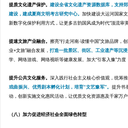
提质文化遗产保护。
建设全省文化遗产资源数据库，支持郑
建设，建成夏商文明考古研究中心。
加快建设大运河国家文
新数字化保护利用方式，让更多古韵国风成为时代“顶流审美
提速文旅产业融合。
擦亮“行走河南·读懂中国”文旅品牌，
业+文旅”融合发展，
打造一批景区、街区、工业遗产等沉浸
学、网络游戏、网络视听等健康发展。加大“引客入豫”力度
提升公共文化服务。
深入践行社会主义核心价值观，统筹推
戏曲振兴、优秀剧本孵化计划，培育“文艺豫军”。
提升书
动，创新实施文化惠民活动，让优质文化资源惠及千家万户
（八）加力促进经济社会全面绿色转型