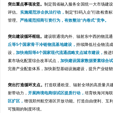
突出重点事项攻坚。
制定我省融入服务全国统一大市场建设
评估。
实施规范涉企执法行动，
制定“扫码入企”行政检查
管理。
严格规范招商引资行为，有效整治“内卷式”竞争。
突出建设循环枢纽。
建设联通境内外、辐射东中西的物流通
丘等5个国家骨干冷链物流基地建设，
持续降低社会物流
设，
加快南阳等4个国家现代流通战略支点城市建设，
推进
素市场化配置综合改革试点，
加快建设国家数据要素综合试
完善产业配套体系，加快新型基础设施建设，提升产业链韧
突出打造循环支点。
打造联通欧亚、辐射全球的高质量共建
射带动力，
开展跨境电商综试区提质行动，
培育铁海河海联
区扩区，
增强郑州航空港区开放功能。打造自由便利、互利
可预期的制度环境。