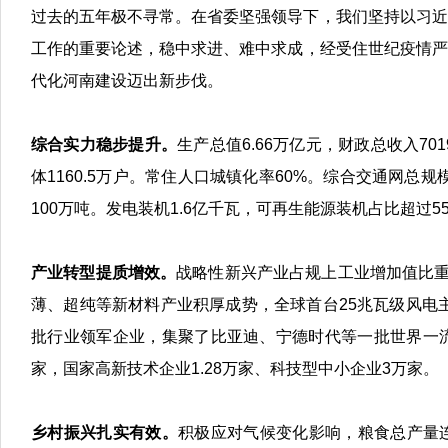
过去的五年极不寻常。在省委坚强领导下，我们坚持以习近
工作的重要论述，
稳中求进、难中求成
，经受住世纪疫情严
代化河南建设迈出新步伐。
综合实力稳步提升。
生产总值6.66万亿元，财政总收入70
体1160.5万户。常住人口城镇化率60%。综合交通网总
100万吨。发电装机1.6亿千瓦，可再生能源装机占比超过55
产业转型提质增效
。
战略性新兴产业占规上工业增加值比重
薄、超纯等新材料产业积厚成势，全球首台25兆瓦级风电
批行业领军企业，集聚了比亚迪、宁德时代等一批世界一流企
家，国家高新技术企业1.28万家、科技型中小企业3万家。
乡村振兴扎实有效。
积极应对气候变化影响，
粮食总产量连