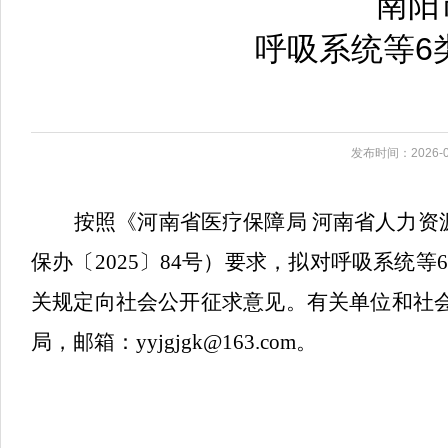
南阳
呼吸系统等6
发布时间：2026-0
按照
《河南省医疗保障局
河南省人力资
保办〔2025〕84号）
要求，拟对呼吸系统等
6
关规定向社会公开征求意见
。
有关单位和社
局，
邮箱
：
yyjgjgk
@1
63
.com
。