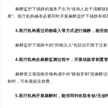
麻醉监护下镇静
的
服务产出为
“
使病人处于清醒镇
果
”
。
医疗机构确有必要同时开展
麻醉监护下镇静
和局
3
.
医疗机构
通过
药物
吸入等方式进行镇静，能否
麻醉监护下镇静
中的
“
药物注入
”
包括但不限于
注射
4
.
医疗机构在
麻醉监测
过程中，开展
动脉穿刺置
麻醉类立项指南
价格构成中的
“
静脉穿刺
”
指麻醉过
刺时
，可
依规据实收费
。
5
.
医疗机构开展
麻醉
时，
能否同时收取有创
/
无创