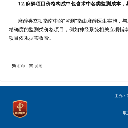
12.
麻醉项目价格构成中包含术中各类监测成本，
麻醉类立项指南中的
“
监测
”
指由麻醉医生实施
，
与
精确度的监测
类价格
项目，例如神经系统相关立项指
项目
依规据实收费
。
打印
关闭
主办：
联