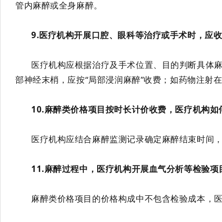
管内麻醉或全身麻醉。
9
.
医疗机构开展
口腔、眼科
等
治疗或手术时，应
医疗机构应根据
治疗及手术位置、
目的判断
具体
部神经末梢，
应按
“局部浸润麻醉”
收费
；
如
药物注射
10
.
麻醉类价格项目按时长计价收费，医疗机构如
医疗机构
应结合麻醉监测记录
确定麻醉结束时间
11
.
麻醉
过程中，医疗机构开展血气分析等检验项
麻醉类价格项目的价格构成中不包含检验成本，