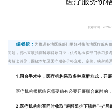
医疗服务价格
发布时间：2026-0
编者按：
为推进各地医保部门更好对接落地医疗服务价
问题，提出立项指南解读辅导口径，供各地医保部门学习参
考解读辅导，围绕本地区医疗服务价格立项、定价、映射关
1.
同台手术中，医疗机构采取
多种麻醉方式
，开
医疗机构根据临床需要
确有必要
开展联合麻醉的
2.
医疗机构能否同时收取
“
麻醉监护下镇静
”
与
“
局