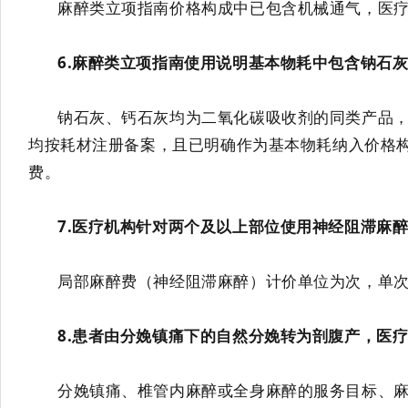
麻醉类
立项指南
价格构成中已包含机械通气，
医
6
.
麻醉类立项指南使用说明基
本
物耗中包含钠石
钠石灰、钙石灰均为二氧化碳吸收剂的同类产品
均按耗材注册备案，且已明确作为基本物耗纳入价格
费。
7
.
医疗机构针对两个及以上部位使用神经阻滞麻
局部麻醉费（神经阻滞麻醉）计价单位为次，单
8.
患者由分娩
镇痛
下的自然分娩转为剖腹产，医
分娩镇痛
、
椎管内麻醉
或全身麻醉的
服务目标、