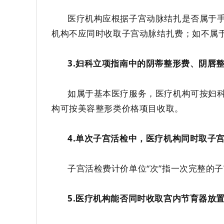
医疗机构应
根据
子宫动脉结扎是否属于
机构不应
同时收取子宫动脉结扎费
；
如不属
3.
妇科立项指南中的阴蒂整形费、阴唇
如属于基本医疗服务
，医疗机构
可按妇
构
可按美容整形类
价格
项目
收取。
4.
单次子宫活检中，医疗机构同时取
子
子宫活检费计价单位
“
次
”
指一次完整的子
5
.
医疗机构能否同时收取
宫内节育器放