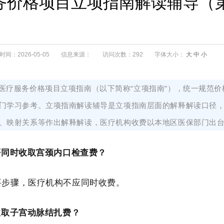
务价格项目立项指南解读辅导（第
间：2026-05-05
信息来源：
访问次数：292
字体大小：
大
中
小
医疗服务价格项目立项指南（以下简称“立项指南”），统一规范
门学习参考。立项指南解读辅导是立项指南层面的解释解读口径
、映射关系等作出解释解读，医疗机构收费以本地区医保部门出
否同时收取宫颈内口检查费？
要步骤
，医疗机构不应同时收费。
收取
子宫动脉结扎费？