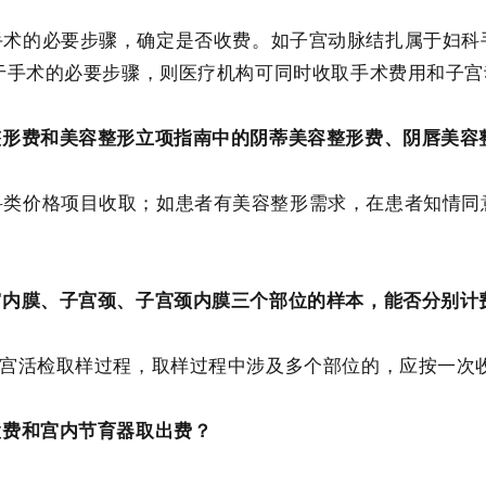
手术的必要步骤，确定
是否收费
。
如
子宫动脉结扎
属于
妇科
于手术的必要步骤，
则医疗机构可
同时收取手术费用和
子宫
整形费和美容整形立项指南中的阴蒂美容整形费、阴唇美容
科类
价格
项目收取；如患者有美容整形需求，在患者知情同
宫内膜、子宫颈、子宫颈内膜三个部位
的样本，能否分别计
宫活检取样过程
，
取样过程中涉及多个部位的，应
按一次
置费和宫内节育器取出费？