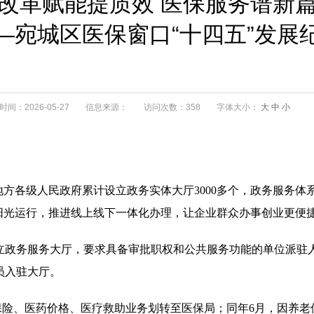
改革赋能提质效 医保服务谱新
—宛城区医保窗口“十四五”发展
间：2026-05-27
信息来源：
访问次数：358
字体大小：
大
中
小
上地方各级人民政府累计设立政务实体大厅3000多个，政务服务
阳光运行，推进线上线下一体化办理，让企业群众办事创业更便
政务服务大厅，要求具备审批职权和公共服务功能的单位派驻人员
员入驻大厅。
育保险、医药价格、医疗救助业务划转至医保局；同年6月，因养