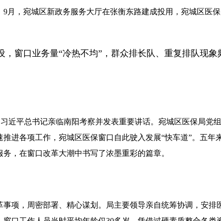
；9月，宛城区新政务服务大厅在张衡东路建成投用，宛城区医
。
设，窗口业务量“冷热不均”，群众排长队、重复排队现象
5月，习近平总书记亲临南阳考察并发表重要讲话。宛城区医保局
速推进各项工作，宛城区医保窗口自此驶入发展“快车道”。五年
服务，在窗口改革大潮中书写了浓墨重彩的篇章。
革事项，周密部署、精心谋划。局主要领导亲自统筹协调，安排
窗口工作人员当时平均年龄仅30多岁，凭借过硬素质整合各类资